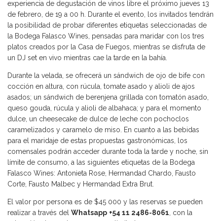
experiencia de degustación de vinos libre el próximo jueves 13
de febrero, de 19 a 00 h. Durante el evento, los invitados tendrán
la posibilidad de probar diferentes etiquetas seleccionadas de
la Bodega Falasco Wines, pensadas para maridar con los tres
platos creados por la Casa de Fuegos, mientras se disfruta de
un DJ set en vivo mientras cae la tarde en la bahía.
Durante la velada, se ofrecerá un sándwich de ojo de bife con
cocción en altura, con rúcula, tomate asado y alioli de ajos
asados; un sándwich de berenjena grillada con tomatón asado,
queso gouda, rúcula y alioli de albahaca; y para el momento
dulce, un cheesecake de dulce de leche con pochoclos
caramelizados y caramelo de miso. En cuanto a las bebidas
para el maridaje de estas propuestas gastronómicas, los
comensales podrán acceder durante toda la tarde y noche, sin
límite de consumo, a las siguientes etiquetas de la Bodega
Falasco Wines: Antonieta Rose, Hermandad Chardo, Fausto
Corte, Fausto Malbec y Hermandad Extra Brut.
El valor por persona es de $45 000 y las reservas se pueden
realizar a través del
Whatsapp
+54 11 2486-8061
, con la